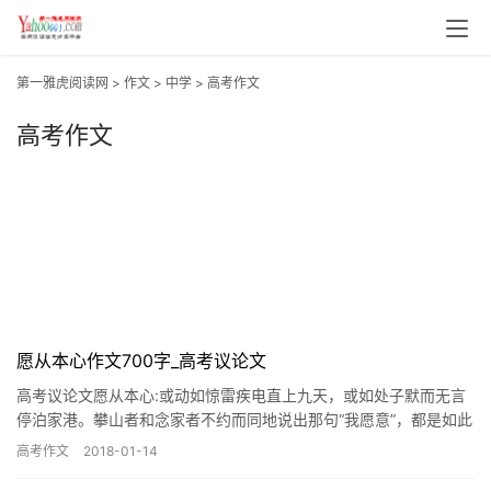
第一雅虎阅读网
>
作文
>
中学
>
高考作文
高考作文
愿从本心作文700字_高考议论文
高考议论文愿从本心:或动如惊雷疾电直上九天，或如处子默而无言
停泊家港。攀山者和念家者不约而同地说出那句“我愿意”，都是如此
坚定。何者？从其本心而已。在你我的本心中，
高考作文
2018-01-14