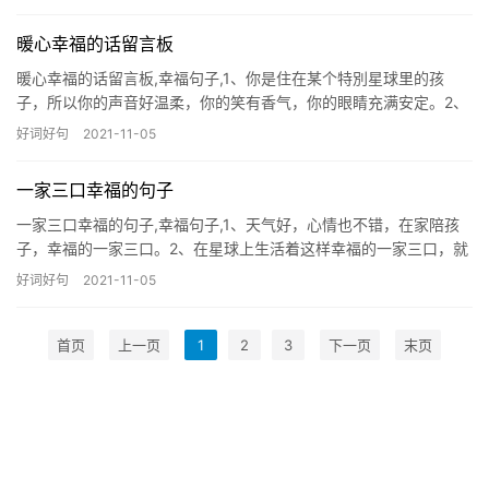
暖心幸福的话留言板
暖心幸福的话留言板,幸福句子,1、你是住在某个特別星球里的孩
子，所以你的声音好温柔，你的笑有香气，你的眼睛充满安定。2、
伤口就像我壹样，是个倔强的孩子，不肯愈合，正因内
好词好句
2021-11-05
一家三口幸福的句子
一家三口幸福的句子,幸福句子,1、天气好，心情也不错，在家陪孩
子，幸福的一家三口。2、在星球上生活着这样幸福的一家三口，就
是我们一家三口。3、冬天不冷，三口之家在一起真的
好词好句
2021-11-05
首页
上一页
1
2
3
下一页
末页