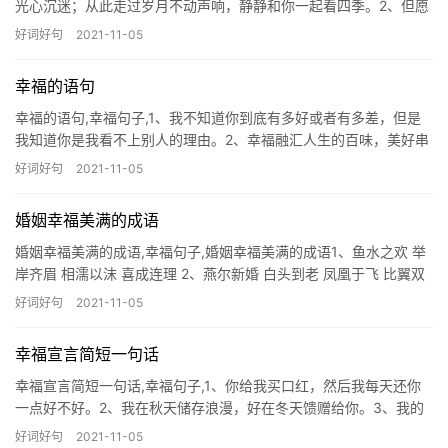
光心沉迷；从此走过岁月不动声响，静静和你一起看四季。2、但愿
幸福是我手上的一颗宝石，我要把它送给你，让它在
好词好句
2021-11-05
幸福的语句
幸福的语句,幸福句子,1、我不知道你到底有多好或者有多差，但是
我知道你是我看不上别人的理由。2、幸福融汇人生的百味，美好串
联生活的点滴；健康激发生命的活力，快乐荡漾轻松
好词好句
2021-11-05
婚姻幸福美满的成语
婚姻幸福美满的成语,幸福句子,婚姻幸福美满的成语1、鱼水之欢 举
岸齐眉 相濡以沫 喜成连理 2、燕尔新婚 白头到老 凤凰于飞 比翼双
飞 3、大喜过望 五世其昌 笙磬同谐 同床共枕 4、故
好词好句
2021-11-05
幸福宣言简短一句话
幸福宣言简短一句话,幸福句子,1、你给我买口红，然后我每天还你
一点好不好。2、我在秋天储存浪漫，好在冬天馈赠给你。3、我的
生命线、事业线、爱情线，都是用你的名字拼成的。
好词好句
2021-11-05