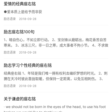
爱情的经典座右铭
●爱本质上是给予而非获
励志语录
2018-09-28
励志座右铭100句
1、暗自伤心，不如立即行动。 2、宝剑锋从磨砺出，梅花香苦自苦
寒来。 3、冰冻三尺，非一日之寒，成大事者不拘小节。 4、不求做
的最好，但求做的更好。 5、不同的信念，决定不同
励志语录
2018-09-28
励志学习个性经典的座右铭
经典座右铭 1、年轻是我们唯一拥有权利去编织梦想的时光。 2、刺
猬在天冷时彼此靠拢取暖，但保持一定距离，以免互相刺伤。 3、
成功的公司不会等待外界的影响来决定自己的命运，
励志语录
2018-09-28
关于谦虚的座右铭
· we should not be born in the eyes of the head, to use his foot