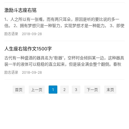
激励斗志座右铭
1、人之所以有一张嘴，而有两只耳朵，原因是听的要比说的多一
倍。 2、拥有梦想只是一种智力，实现梦想才是一种能力。 3、即使
爬到最高的山上，一次也只能脚踏实地地迈一步。 4、
励志语录
2018-09-28
人生座右铭作文1500字
古代有一种盛酒的器具名为“欹器”，空杯时会倾斜某一边，这种器具
装一半的液体可以稳稳的直立起来，但是装全满会整个翻倒。春秋
五霸之一的齐桓公将欹具放在其座右，时时提醒
励志语录
2018-09-28
首页
上一页
1
2
3
下一页
末页