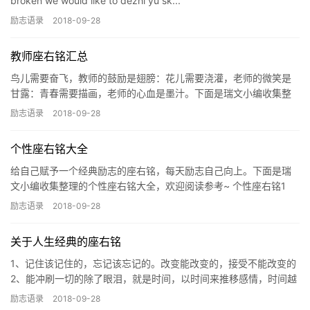
broken we would like to dezhi yu sk...
励志语录
2018-09-28
教师座右铭汇总
鸟儿需要奋飞，教师的鼓励是翅膀：花儿需要浇灌，老师的微笑是
甘露：青春需要描画，老师的心血是墨汁。下面是瑞文小编收集整
理的教师座右铭，欢迎阅读参考~ 教师座右铭1 1、生以
励志语录
2018-09-28
个性座右铭大全
给自己赋予一个经典励志的座右铭，每天励志自己向上。下面是瑞
文小编收集整理的个性座右铭大全，欢迎阅读参考~ 个性座右铭1
1、快乐是一时的，幸福是值得反复回味的。 2、我不是
励志语录
2018-09-28
关于人生经典的座右铭
1、记住该记住的，忘记该忘记的。改变能改变的，接受不能改变的
2、能冲刷一切的除了眼泪，就是时间，以时间来推移感情，时间越
长，冲突越淡，仿佛不断稀释的茶。 3、怨言是上天
励志语录
2018-09-28