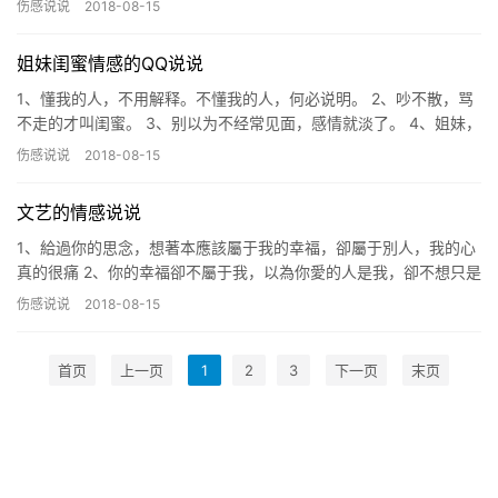
伤感说说
2018-08-15
姐妹闺蜜情感的QQ说说
1、懂我的人，不用解释。不懂我的人，何必说明。 2、吵不散，骂
不走的才叫闺蜜。 3、别以为不经常见面，感情就淡了。 4、姐妹，
再苦，再累，我陪你一起熬过。 5、姐姐是咖啡，妹
伤感说说
2018-08-15
文艺的情感说说
1、給過你的思念，想著本應該屬于我的幸福，卻屬于別人，我的心
真的很痛 2、你的幸福卻不屬于我，以為你愛的人是我，卻不想只是
我的一廂情愿 3、那些被以往的以及，變成了刺，深
伤感说说
2018-08-15
首页
上一页
1
2
3
下一页
末页