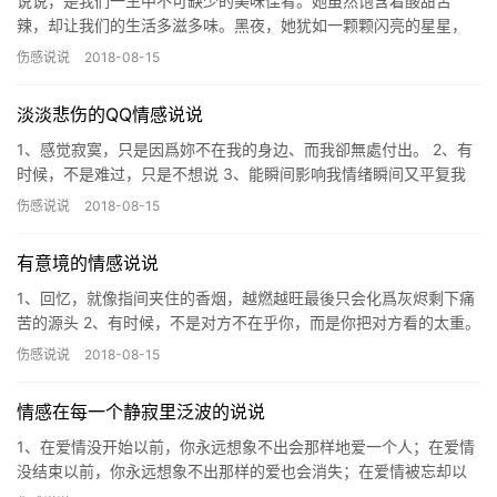
说说，是我们一生中不可缺少的美味佳肴。她虽然饱含着酸甜苦
辣，却让我们的生活多滋多味。黑夜，她犹如一颗颗闪亮的星星，
点缀在我们生命的云河中；白天，又恰似一道道耀眼的
伤感说说
2018-08-15
淡淡悲伤的QQ情感说说
1、感觉寂寞，只是因爲妳不在我的身边、而我卻無處付出。 2、有
时候，不是难过，只是不想说 3、能瞬间影响我情绪瞬间又平复我
情绪的人只有你 4、有时候我觉得，我们跟陌生人没什
伤感说说
2018-08-15
有意境的情感说说
1、回忆，就像指间夹住的香烟，越燃越旺最後只会化爲灰烬剩下痛
苦的源头 2、有时候，不是对方不在乎你，而是你把对方看的太重。
3、为何谎话是大人共同语言，小孩撒谎大人又有怨
伤感说说
2018-08-15
情感在每一个静寂里泛波的说说
1、在爱情没开始以前，你永远想象不出会那样地爱一个人；在爱情
没结束以前，你永远想象不出那样的爱也会消失；在爱情被忘却以
前，你永远想象不出那样刻骨铭心的爱也会只留淡淡