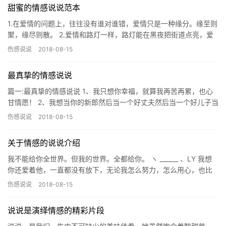
甜蜜的情感说说范本
1.在爱情的问题上，往往没有谁对谁错，爱情只是一种缘分。缘至则
聚，缘尽则散。 2.爱情和路灯一样，路灯能在黑夜把街道点亮，爱
情能把我们的心照亮。 3.知道初恋与最后的恋爱的区
伤感说说
2018-08-15
最真挚的情感说说
篇一:最真挚的情感说说 1、我只想你幸福，就算我再苦再累，也心
甘情愿！ 2、我想当你的新郎然后当一个好丈夫然后当一个好儿子当
一个好女婿然后当一个好父亲。 3、原来那只是误会
伤感说说
2018-08-15
关于情感的说说介绍
我不能给你全世界。但我的世界。全都给你。 ヽ ______ 、LY 我想
你还爱着他，一直都没有放下，无论我怎么努力，怎么用心，也比
不过他 ﹌ 每天早晨起来，你和阳光都在，这就是我
伤感说说
2018-08-15
说说是演绎情感的精彩片段