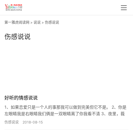
第一雅虎阅读网
>
说说
>
伤感说说
伤感说说
好听的情感说说
1、如果恋爱只是一个人的事那我可以做到完美但它不是。 2、你是
左眼睛我是右眼睛我们俩是一双眼睛离了你我看不清 3、夜里，莪
发了疯的思念，思念那份仅属于莪的温柔。 4、你问能
伤感说说
2018-08-15