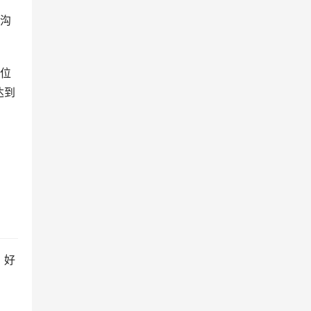
时沟
一位
达到
，好