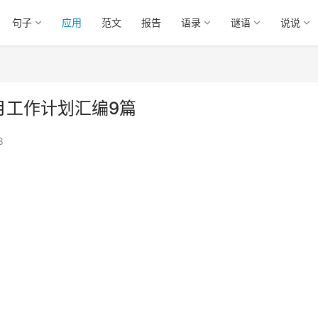
句子
应用
范文
报告
语录
谜语
说说
月工作计划汇编9篇
8