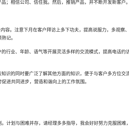
产品；相信公司、信任我。然后，推销产品，并不断开发新客户
务内容。注意下月在客户拜访上多下功夫，提高说服力，多观察
须熟记。
户的行业、年龄、语气等开展灵活多样的交流模式，提高电话约
务知识的同时要广泛了解其他方面的知识，便于与客户多方位交
讨促进共同进步，营造和谐向上的工作氛围。
划。计划与困难并存，请经理多多指导，我会好好努力克服困难