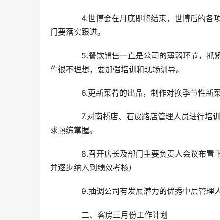
　　4.世博会在月底即将结束，世博后的各
门要落实跟进。
　　5.餐饮销售一直是公司的薄弱环节，抓
作很不理想，要加强培训和现场训导。
　　6.更新菜肴的出品，制作对换季节性新菜
　　7.对南桥店、石皮路店管理人员进行培
求熟练掌握。
　　8.召开店长及部门主要负责人会议布置
并逐步纳入到绩效考核)
　　9.抽调公司有发展潜力的优秀中层管理
　　二、客房三月份工作计划