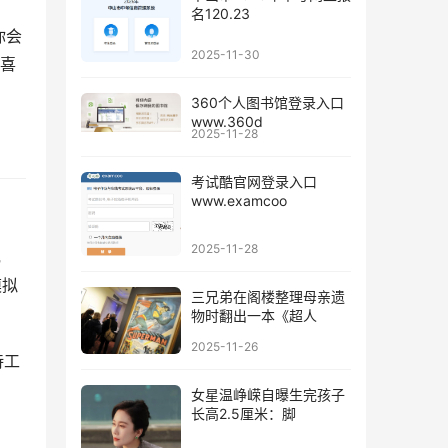
名120.23
你会
2025-11-30
够喜
360个人图书馆登录入口
www.360d
2025-11-28
考试酷官网登录入口
www.examcoo
2025-11-28
礼
模拟
三兄弟在阁楼整理母亲遗
物时翻出一本《超人
2025-11-26
待工
女星温峥嵘自曝生完孩子
长高2.5厘米：脚