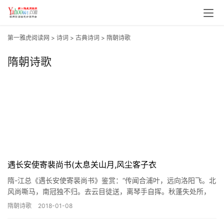
第一雅虎阅读网
>
诗词
>
古典诗词
>
隋朝诗歌
隋朝诗歌
遇长安使寄裴尚书(太息关山月,风尘客子衣
隋-江总《遇长安使寄裴尚书》鉴赏：“传闻合浦叶，远向洛阳飞。北
风尚嘶马，南冠独不归。去云目徒送，离琴手自挥。秋蓬失处所，
春草屡芳菲。……”
隋朝诗歌
2018-01-08