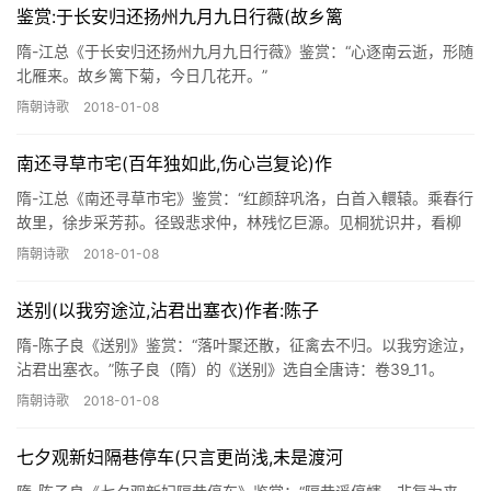
鉴赏:于长安归还扬州九月九日行薇(故乡篱
隋-江总《于长安归还扬州九月九日行薇》鉴赏：“心逐南云逝，形随
北雁来。故乡篱下菊，今日几花开。”
隋朝诗歌
2018-01-08
南还寻草市宅(百年独如此,伤心岂复论)作
隋-江总《南还寻草市宅》鉴赏：“红颜辞巩洛，白首入轘辕。乘春行
故里，徐步采芳荪。径毁悲求仲，林残忆巨源。见桐犹识井，看柳
尚知门。……”
隋朝诗歌
2018-01-08
送别(以我穷途泣,沾君出塞衣)作者:陈子
隋-陈子良《送别》鉴赏：“落叶聚还散，征禽去不归。以我穷途泣，
沾君出塞衣。”陈子良（隋）的《送别》选自全唐诗：卷39_11。
隋朝诗歌
2018-01-08
七夕观新妇隔巷停车(只言更尚浅,未是渡河