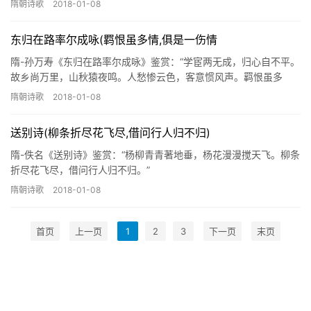
隋朝诗歌
2018-01-08
东归在路率尔成咏(羁恨虽多情,俱是一伤情
隋-孙万寿《东归在路率尔成咏》鉴赏：“学宦两无成，归心自不平。
故乡尚万里，山秋猿夜鸣。人愁惨云色，客意惯风声。羁恨虽多
情，俱是一伤情。”
隋朝诗歌
2018-01-08
送别诗(柳条折尽花飞尽,借问行人归不归)
隋-佚名《送别诗》鉴赏：“杨柳青青著地垂，杨花漫漫搅天飞。柳条
折尽花飞尽，借问行人归不归。”
隋朝诗歌
2018-01-08
首页
上一页
1
2
3
下一页
末页