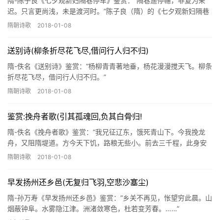
隋-陈子良《七夕观新妇隔巷停车》鉴赏：“隔巷遥停幰，非复为来
迟。只言更尚浅，未是渡河时。”陈子良（隋）的《七夕观新妇隔巷
停车》选自全唐诗：卷39_12。
隋朝诗歌
2018-01-08
送别诗(柳条折尽花飞尽,借问行人归不归)
隋-佚名《送别诗》鉴赏：“杨柳青青著地垂，杨花漫漫搅天飞。柳条
折尽花飞尽，借问行人归不归。”
隋朝诗歌
2018-01-08
鉴赏:挽舟者歌(引其孤魂回,负其白骨归!
隋-佚名《挽舟者歌》鉴赏：“我兄征辽东，饿死青山下。今我挽龙
舟，又阻隋堤道。方今天下饥，路粮无些小。前去三千程，此身安
可保！……”
隋朝诗歌
2018-01-08
早发扬州还乡邑(无复归飞羽,空悲沙塞尘)
隋-孙万寿《早发扬州还乡邑》鉴赏：“乡关不再见，怅望穷此晨。山
烟蔽钟阜。水雾隐江津。洲渚敛寒色，杜若变芳春。……”